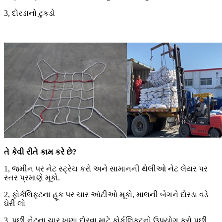
3, દોરડાનો ટુકડો
તે કેવી રીતે કામ કરે છે?
1, જમીન પર નેટ સ્ટ્રેચ કરો અને સામાનની થેલીઓ નેટ લેયર પર
સ્તર પ્રમાણે મૂકો.
2, ફોર્કલિફ્ટના હૂક પર ચાર આંટીઓ મૂકો, માલની બેગને દોરડા વડે
ઘેરી લો
3, પછી નેટના ચાર ખૂણા દોરવા માટે ફોર્કલિફ્ટનો ઉપયોગ કરો.પછી