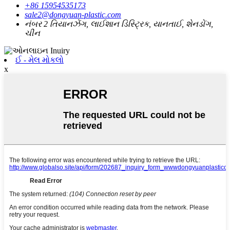
+86 15954535173
sale2@dongyuan-plastic.com
નંબર 2 તિયાનઝેંગ, લાઈશાન ડિસ્ટ્રિક, યાનતાઈ, શેનડોંગ,
ચીન
ઈ - મેલ મોકલો
x