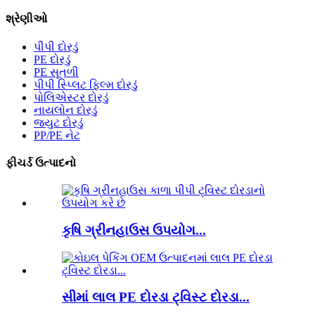
શ્રેણીઓ
પીપી દોરડું
PE દોરડું
PE સૂતળી
પીપી સ્પ્લિટ ફિલ્મ દોરડું
પોલિએસ્ટર દોરડું
નાયલોન દોરડું
જ્યુટ દોરડું
PP/PE નેટ
ફીચર્ડ ઉત્પાદનો
કૃષિ ગ્રીનહાઉસ ઉપયોગ...
સીમાં લાલ PE દોરડા ટ્વિસ્ટ દોરડા...