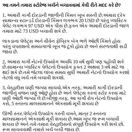
આ તમને તમારા સ્ટોરેજ ખર્ચને બચાવવામાં કેવી રીતે મદદ કરે છે?
1, અમારી કાર્ગો દોરડાની જાળીની કિંમત ખૂબ સસ્તી છે.અમારા દરેક
સામાન્ય સ્ટાન્ડર્ડ દોરડાની કિંમત લગભગ 20 USD છે પરંતુ પ્લાસ્ટિક
પેલેટ લગભગ 97 USD એક પીસ છે.ફક્ત એક અમારી દોરડાની જાળ
તમારા માટે 73 USD બચાવી શકે છે.
લાકડાના પૅલેટ્સ અને વીવેન ફેબ્રિક બેગ ભલે ઓછી કિંમતે હોય
પરંતુ વપરાશનો સમયગાળો ખૂબ જ ટૂંકો હોય છે અને સરળતાથી સડી
જાય છે.
2, અમારા કાર્ગો નેટનો ઉપયોગ અવધિ 10 વર્ષ સુધી પણ પહોંચી શકે
છે.સામાન્ય પ્લાસ્ટિક પેલેટનો ઉપયોગ ફક્ત 2 અથવા 3 વર્ષ માટે જ
થઈ શકે છે.તમે જેટલા લાંબા સમય સુધી અમારી નેટનો ઉપયોગ કરશો
તેટલો વધુ ખર્ચ તમે બચાવી શકશો.
3, વેરહાઉસ ઘણી જગ્યા સાચવો.એક તરફ, અમારી કાર્ગો દોરડાની
જાળીનું વજન ઘણું ઓછું હોય છે અને પૅલેટ્સ કરતાં સ્ટોર કરવા માટે
ઘણી ઓછી જગ્યા લે છે.બીજી તરફ, આ કાર્ગો રોપ નેટનો ઉપયોગ
કરો, 5 સ્તરના માલસામાનને એકસાથે મૂકી શકાય છે
ઊભી સ્તર.પૅલેટનો ઉપયોગ કરતી વખતે, માત્ર 2 સ્તરના
માલસામાનને એકસાથે મૂકી શકાય છે.આમ ખૂબ જ રૂમ બચાવી
શકાય છે અને તમે તમારા વેરહાઉસનો સંપૂર્ણ ઉપયોગ કરી શકો છો.
રૂમ સાચવવાથી તમારો ખર્ચ બચી જાય છે.