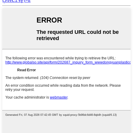
ટ્વિસ્ટેડ સૂતળી