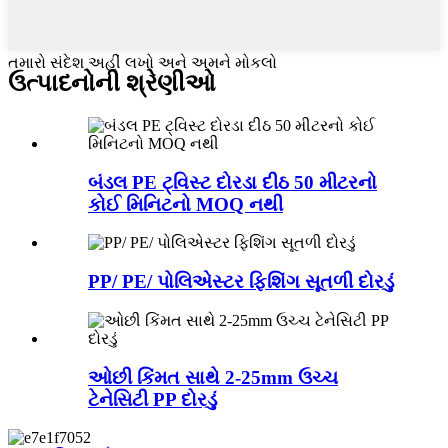
તમારો સંદેશ અહીં લખો અને અમને મોકલો
ઉત્પાદનોની શ્રેણીઓ
બંડલ PE ટ્વિસ્ટ દોરડા દીઠ 50 મીટરનો
કોઈ મિનિટનો MOQ નથી
PP/ PE/ પોલિએસ્ટર ફિશિંગ સૂતળી દોરડું
ઓછી કિંમત સાથે 2-25mm ઉચ્ચ
ટેનેસિટી PP દોરડું