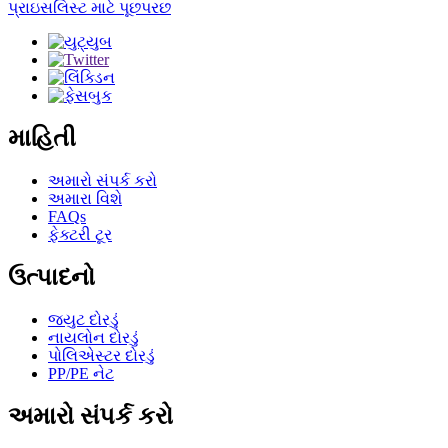
પ્રાઇસલિસ્ટ માટે પૂછપરછ
માહિતી
અમારો સંપર્ક કરો
અમારા વિશે
FAQs
ફેક્ટરી ટૂર
ઉત્પાદનો
જ્યુટ દોરડું
નાયલોન દોરડું
પોલિએસ્ટર દોરડું
PP/PE નેટ
અમારો સંપર્ક કરો