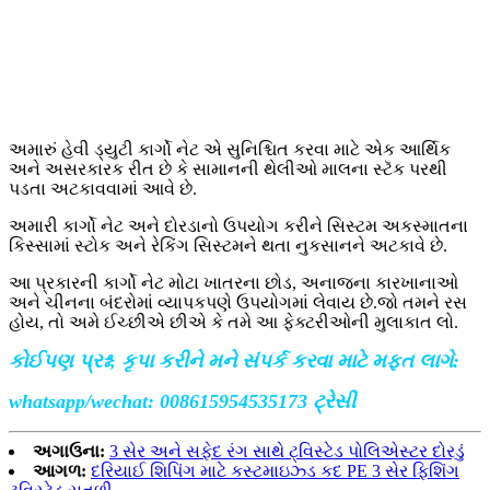
અમારું હેવી ડ્યુટી કાર્ગો નેટ એ સુનિશ્ચિત કરવા માટે એક આર્થિક
અને અસરકારક રીત છે કે સામાનની થેલીઓ માલના સ્ટૅક પરથી
પડતા અટકાવવામાં આવે છે.
અમારી કાર્ગો નેટ અને દોરડાનો ઉપયોગ કરીને સિસ્ટમ અકસ્માતના
કિસ્સામાં સ્ટોક અને રેકિંગ સિસ્ટમને થતા નુકસાનને અટકાવે છે.
આ પ્રકારની કાર્ગો નેટ મોટા ખાતરના છોડ, અનાજના કારખાનાઓ
અને ચીનના બંદરોમાં વ્યાપકપણે ઉપયોગમાં લેવાય છે.જો તમને રસ
હોય, તો અમે ઈચ્છીએ છીએ કે તમે આ ફેક્ટરીઓની મુલાકાત લો.
કોઈપણ પ્રશ્ન, કૃપા કરીને મને સંપર્ક કરવા માટે મફત લાગે:
whatsapp/wechat: 008615954535173 ટ્રેસી
અગાઉના:
3 સેર અને સફેદ રંગ સાથે ટ્વિસ્ટેડ પોલિએસ્ટર દોરડું
આગળ:
દરિયાઈ શિપિંગ માટે કસ્ટમાઇઝ્ડ કદ PE 3 સેર ફિશિંગ