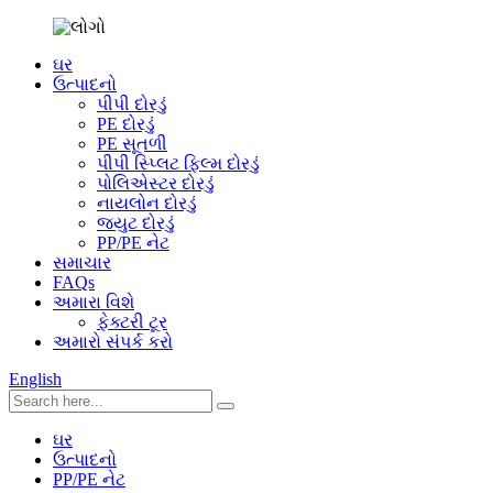
ઘર
ઉત્પાદનો
પીપી દોરડું
PE દોરડું
PE સૂતળી
પીપી સ્પ્લિટ ફિલ્મ દોરડું
પોલિએસ્ટર દોરડું
નાયલોન દોરડું
જ્યુટ દોરડું
PP/PE નેટ
સમાચાર
FAQs
અમારા વિશે
ફેક્ટરી ટૂર
અમારો સંપર્ક કરો
English
ઘર
ઉત્પાદનો
PP/PE નેટ