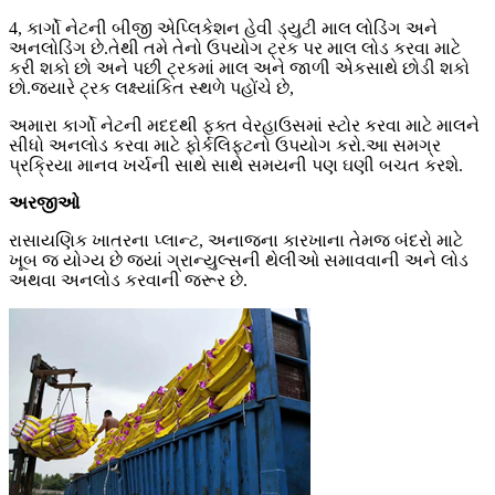
4, કાર્ગો નેટની બીજી એપ્લિકેશન હેવી ડ્યુટી માલ લોડિંગ અને
અનલોડિંગ છે.તેથી તમે તેનો ઉપયોગ ટ્રક પર માલ લોડ કરવા માટે
કરી શકો છો અને પછી ટ્રકમાં માલ અને જાળી એકસાથે છોડી શકો
છો.જ્યારે ટ્રક લક્ષ્યાંકિત સ્થળે પહોંચે છે,
અમારા કાર્ગો નેટની મદદથી ફક્ત વેરહાઉસમાં સ્ટોર કરવા માટે માલને
સીધો અનલોડ કરવા માટે ફોર્કલિફ્ટનો ઉપયોગ કરો.આ સમગ્ર
પ્રક્રિયા માનવ ખર્ચની સાથે સાથે સમયની પણ ઘણી બચત કરશે.
અરજીઓ
રાસાયણિક ખાતરના પ્લાન્ટ, અનાજના કારખાના તેમજ બંદરો માટે
ખૂબ જ યોગ્ય છે જ્યાં ગ્રાન્યુલ્સની થેલીઓ સમાવવાની અને લોડ
અથવા અનલોડ કરવાની જરૂર છે.