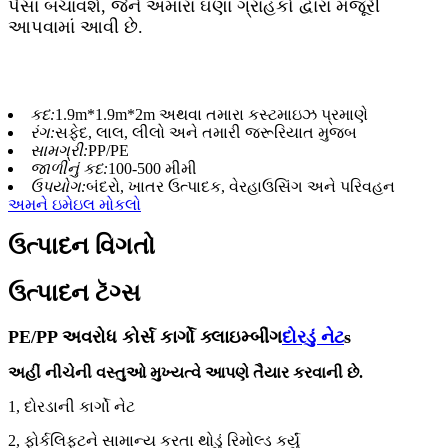
પૈસા બચાવશે, જેને અમારા ઘણા ગ્રાહકો દ્વારા મંજૂરી
આપવામાં આવી છે.
કદ:
1.9m*1.9m*2m અથવા તમારા કસ્ટમાઇઝ પ્રમાણે
રંગ:
સફેદ, લાલ, લીલો અને તમારી જરૂરિયાત મુજબ
સામગ્રી:
PP/PE
જાળીનું કદ:
100-500 મીમી
ઉપયોગ:
બંદરો, ખાતર ઉત્પાદક, વેરહાઉસિંગ અને પરિવહન
અમને ઇમેઇલ મોકલો
ઉત્પાદન વિગતો
ઉત્પાદન ટૅગ્સ
PE/PP અવરોધ કોર્સ કાર્ગો ક્લાઇમ્બીંગ
દોરડું નેટ
s
અહીં નીચેની વસ્તુઓ મુખ્યત્વે આપણે તૈયાર કરવાની છે
.
1, દોરડાની કાર્ગો નેટ
2, ફોર્કલિફ્ટને સામાન્ય કરતા થોડું રિમોલ્ડ કર્યું