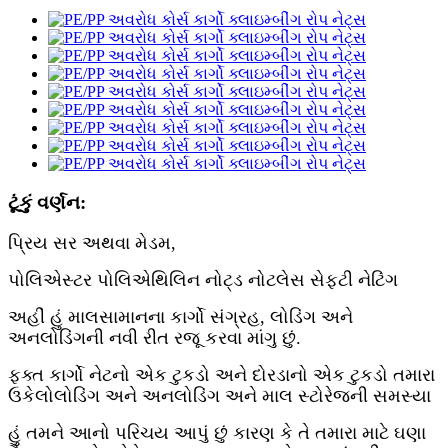
ટૂંકું વર્ણન:
પ્રિય સર અથવા મેડમ,
પોલિએસ્ટર પોલિએથિલિન નોટ્ડ નોટલેસ સેફ્ટી નેટિંગ
અહીં હું માલસામાનના કાર્ગો સંગ્રહ, લોડિંગ અને
અનલોડિંગની નવી રીત રજૂ કરવા માંગુ છું.
ફક્ત કાર્ગો નેટનો એક ટુકડો અને દોરડાનો એક ટુકડો તમારા
ઉકેલો
લોડિંગ અને અનલોડિંગ અને માલ સ્ટોરેજની સમસ્યા
હું તમને આનો પરિચય આપું છું કારણ કે તે તમારા માટે ઘણા