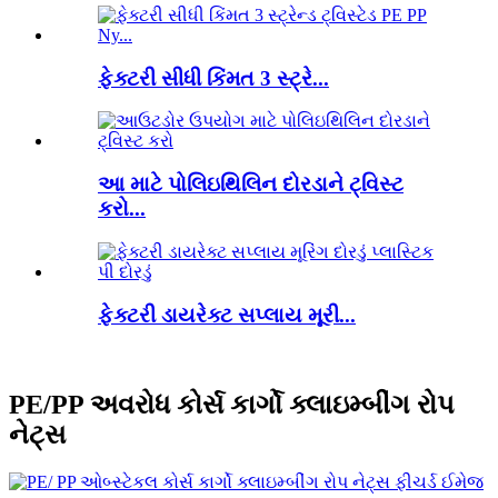
ફેક્ટરી સીધી કિંમત 3 સ્ટ્રે...
આ માટે પોલિઇથિલિન દોરડાને ટ્વિસ્ટ
કરો...
ફેક્ટરી ડાયરેક્ટ સપ્લાય મૂરી...
PE/PP અવરોધ કોર્સ કાર્ગો ક્લાઇમ્બીંગ રોપ
નેટ્સ